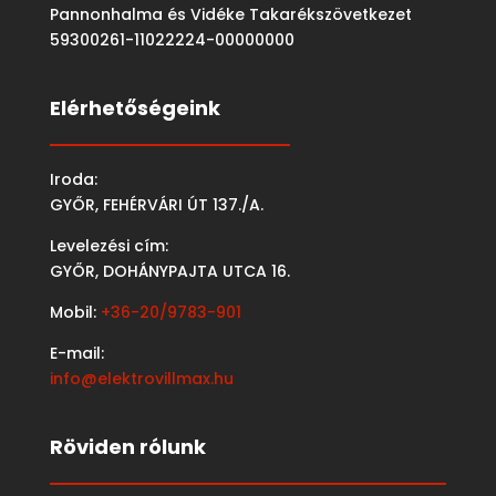
Pannonhalma és Vidéke Takarékszövetkezet
59300261-11022224-00000000
Elérhetőségeink
Iroda:
GYŐR, FEHÉRVÁRI ÚT 137./A.
Levelezési cím:
GYŐR, DOHÁNYPAJTA UTCA 16.
Mobil:
+36-20/9783-901
E-mail:
info@elektrovillmax.hu
Röviden rólunk