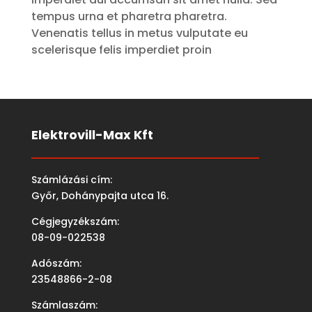
tempus urna et pharetra pharetra.
Venenatis tellus in metus vulputate eu
scelerisque felis imperdiet proin
Elektrovill-Max Kft
Számlázási cím:
Győr, Dohánypajta utca 16.
Cégjegyzékszám:
08-09-022538
Adószám:
23548866-2-08
Számlaszám: