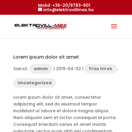
Mobil:
+36-20/9783-901
info@elektrovillmax.hu
Lorem ipsum dolor sit amet
Szerző:
admin
|
2019-04-02
|
Friss hírek
,
Uncategorized
Lorem ipsum dolor sit amet, consectetur
adipiscing elit, sed do eiusmod tempor
incididunt ut labore et dolore magna aliqua.
Nam aliquam sem et tortor consequat id porta.
Consequat interdum varius sit amet mattis
vulputate. Lectus proin nibh nisl condimentum