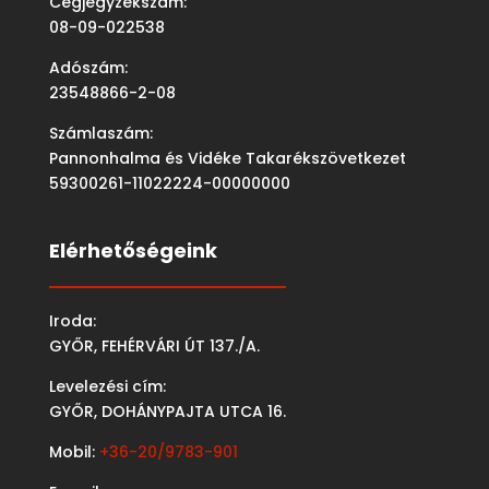
Cégjegyzékszám:
08-09-022538
Adószám:
23548866-2-08
Számlaszám:
Pannonhalma és Vidéke Takarékszövetkezet
59300261-11022224-00000000
Elérhetőségeink
Iroda:
GYŐR, FEHÉRVÁRI ÚT 137./A.
Levelezési cím:
GYŐR, DOHÁNYPAJTA UTCA 16.
Mobil:
+36-20/9783-901