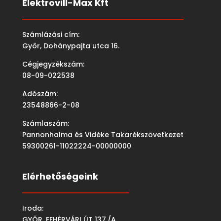
Elektrovill-Max Kft
Számlázási cím:
Győr, Dohánypajta utca 16.
Cégjegyzékszám:
08-09-022538
Adószám:
23548866-2-08
Számlaszám:
Pannonhalma és Vidéke Takarékszövetkezet
59300261-11022224-00000000
Elérhetőségeink
Iroda:
GYŐR, FEHÉRVÁRI ÚT 137./A.