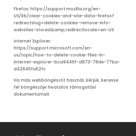
Firefox: https://support.mozilla.org/en-
US/kb/clear-cookies-and-site-data-firefox?
redirectslug=delete-cookies-remove-info-
websites-stored&amp;redirectlocale=en-US
Internet Explorer:
https://support.microsoft.com/en-
us/topic/how-to-delete-cookie-files-in-
internet-explorer-bca9446f-d873-78de-77ba-
d42645fa52fc
Ha más webböngészőt használ, kérjük, keresse
fel böngészője hivatalos támogatási
dokumentumait.