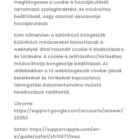
meglátogassa a cookie-k hozzájárulását
tartalmazó szalaghirdetést, és módosítsa
beállításait, vagy azonnal visszavonja
hozzájárulását.
Ezen túlmenően a különböző böngészők
különböző módszereket biztosítanak a
webhelyek által használt cookie-k blokkolására
és törlésére. A cookie-k letiltásához/törléséhez
módosíthatja böngészője beállításait. Az
alábbiakban a fő webböngészők cookie-jainak
kezelésével és törlésével kapcsolatos
támogatási dokumentumokra mutató
hivatkozások találhatók.
Chrome:
https://support.google.com/accounts/answer/
32050
Safari: https://support.apple.com/en-
in/guide/safari/sfri11471/mac