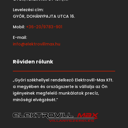
Levelezési cím:
GYŐR, DOHÁNYPAJTA UTCA 16.
Mobil:
+36-20/9783-901
E-mail:
info@elektrovillmax.hu
Röviden rólunk
„Győri székhellyel rendelkező Elektrovill-Max Kft.
a megyében és országszerte is vállalja az Ön
igényeinek megfelelő munkálatok precíz,
minőségi elvégzését.”